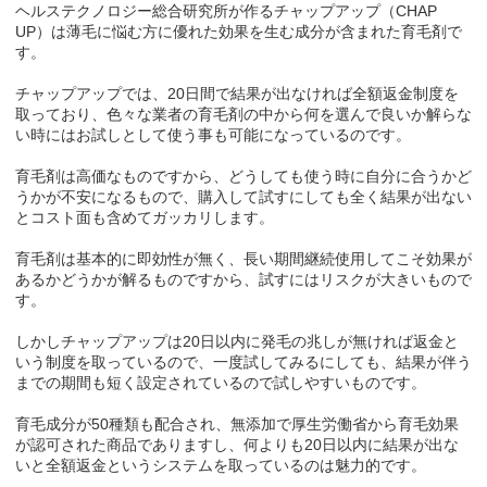
ヘルステクノロジー総合研究所が作るチャップアップ（CHAP
UP）は薄毛に悩む方に優れた効果を生む成分が含まれた育毛剤で
す。
チャップアップでは、20日間で結果が出なければ全額返金制度を
取っており、色々な業者の育毛剤の中から何を選んで良いか解らな
い時にはお試しとして使う事も可能になっているのです。
育毛剤は高価なものですから、どうしても使う時に自分に合うかど
うかが不安になるもので、購入して試すにしても全く結果が出ない
とコスト面も含めてガッカリします。
育毛剤は基本的に即効性が無く、長い期間継続使用してこそ効果が
あるかどうかが解るものですから、試すにはリスクが大きいもので
す。
しかしチャップアップは20日以内に発毛の兆しが無ければ返金と
いう制度を取っているので、一度試してみるにしても、結果が伴う
までの期間も短く設定されているので試しやすいものです。
育毛成分が50種類も配合され、無添加で厚生労働省から育毛効果
が認可された商品でありますし、何よりも20日以内に結果が出な
いと全額返金というシステムを取っているのは魅力的です。