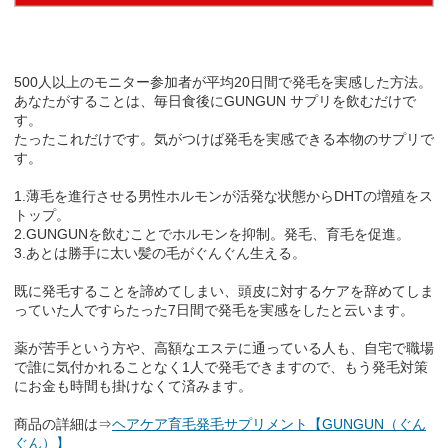
500人以上のモニター参加者が平均20日間で発毛を実感した方法。
あなたがすることは、毎日食後にGUNGUN サプリを飲むだけで
す。
たったこれだけです。気がつけば発毛を実感できる本物のサプリで
す。
1.薄毛を進行させる男性ホルモンが活発な状態からDHTの増殖をス
トップ。
2.GUNGUNを飲むことでホルモンを抑制。発毛、育毛を促進。
3.あとは勝手に太い髪の毛がぐんぐん生える。
既に発毛することを諦めてしまい、頭皮に対するケアを辞めてしま
っていた人ですらたった7日間で発毛を実感をしたと云います。
薬が苦手という方や、高額なエステに通っている人も、自宅で職場
で誰に気付かれることなく1人で発毛できますので、もう発毛対策
にお金も時間も掛けなくて済みます。
商品の詳細は⇒
ヘアケア育毛発毛サプリメント【GUNGUN（ぐん
ぐん）】